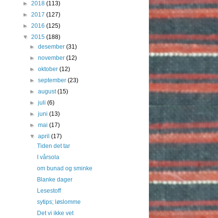
►
2018
(113)
►
2017
(127)
►
2016
(125)
▼
2015
(188)
►
desember
(31)
►
november
(12)
►
oktober
(12)
►
september
(23)
►
august
(15)
►
juli
(6)
►
juni
(13)
►
mai
(17)
▼
april
(17)
Tiden det tar
I vårsola
om bunad og sminke
Blanke dager
Lesestoff
sytips; løslomme
Det vi ikke vet