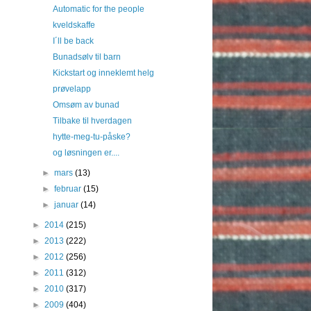
Automatic for the people
kveldskaffe
I´ll be back
Bunadsølv til barn
Kickstart og inneklemt helg
prøvelapp
Omsøm av bunad
Tilbake til hverdagen
hytte-meg-tu-påske?
og løsningen er....
►
mars
(13)
►
februar
(15)
►
januar
(14)
►
2014
(215)
►
2013
(222)
►
2012
(256)
►
2011
(312)
►
2010
(317)
►
2009
(404)