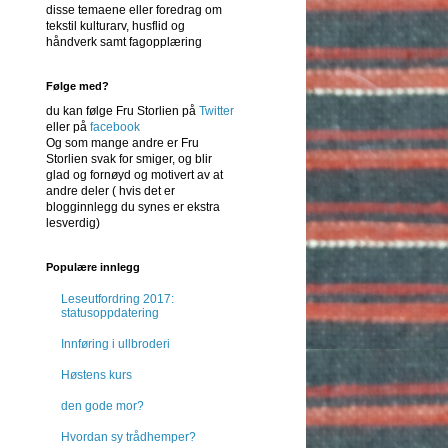
disse temaene eller foredrag om
tekstil kulturarv, husflid og
håndverk samt fagopplæring
Følge med?
du kan følge Fru Storlien på
Twitter
eller på
facebook
Og som mange andre er Fru
Storlien svak for smiger, og blir
glad og fornøyd og motivert av at
andre deler ( hvis det er
blogginnlegg du synes er ekstra
lesverdig)
Populære innlegg
Leseutfordring 2017:
statusoppdatering
Innføring i ullbroderi
Høstens kurs
den gode mor?
Hvordan sy trådhemper?