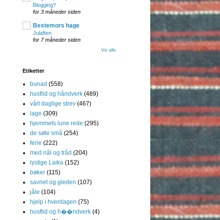
Blogging?
for 3 måneder siden
Bestemors hage
Julaften
for 7 måneder siden
Vis alle
Etiketter
bunad
(558)
husflid og håndverk
(489)
vårt daglige strev
(467)
lage
(309)
hjemmets lune rede
(295)
de søte små
(254)
ferie
(222)
med nål og tråd
(204)
lystige Laika
(152)
bøker
(115)
savnet og gleden
(107)
jåle
(104)
hjelp i hverdagen
(75)
husflid og h��ndverk
(4)