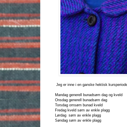
Jeg er inne i en ganske hektisk kursperiod
Mandag generell bunadsøm dag og kveld
Onsdag generell bunadsøm dag
Torsdag omsøm bunad kveld
Fredag kveld søm av enkle plagg
Lørdag søm av enkle plagg
Søndag søm av enkle plagg