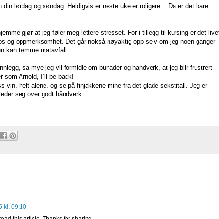
 din lørdag og søndag. Heldigvis er neste uke er roligere... Da er det bare
me gjør at jeg føler meg lettere stresset. For i tillegg til kursing er det live
kos og oppmerksomhet. Det går nokså nøyaktig opp selv om jeg noen ganger
hun kan tømme matavfall.
nlegg, så mye jeg vil formidle om bunader og håndverk, at jeg blir frustrert
er som Arnold, I´ll be back!
s vin, helt alene, og se på finjakkene mine fra det glade sekstitall. Jeg er
leder seg over godt håndverk.
5 kl. 09:10
read this article. Thanks for sharing.