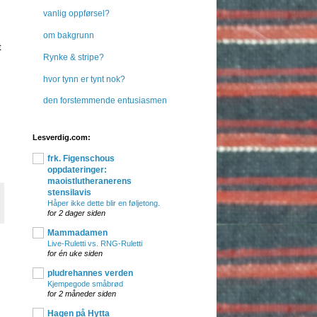
vanlig oppførsel?
om bakgrunn
t
Rynke & stripe?
hvor tynn er tynt nok?
den forstemmende entusiasmen
Lesverdig.com:
frk. Figenschous
oppdateringer:
maoistlutheranerens
stensilavis
Håper ikke dette blir en føljetong.
for 2 dager siden
Mammadamen
Live-Ruletti vs. RNG-Ruletti
for én uke siden
pludrehannes verden
Kjempegode småbrød
for 2 måneder siden
Hagen på Hytta