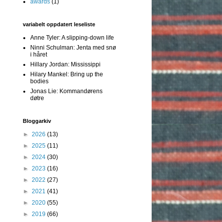
awards
(1)
variabelt oppdatert leseliste
Anne Tyler: A slipping-down life
Ninni Schulman: Jenta med snø
i håret
Hillary Jordan: Mississippi
Hilary Mankel: Bring up the
bodies
Jonas Lie: Kommandørens
døtre
Bloggarkiv
►
2026
(13)
►
2025
(11)
►
2024
(30)
►
2023
(16)
►
2022
(27)
►
2021
(41)
►
2020
(55)
►
2019
(66)