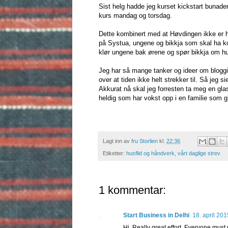
Sist helg hadde jeg kurset kickstart bunaden
kurs mandag og torsdag.
Dette kombinert med at Høvdingen ikke er hjem
på Systua, ungene og bikkja som skal ha 
klør ungene bak ørene og spør bikkja om 
Jeg har så mange tanker og ideer om bloggin
over at tiden ikke helt strekker til. Så jeg si
Akkurat nå skal jeg forresten ta meg en glas
heldig som har vokst opp i en familie som g
Lagt inn av
fru Storlien
kl.
22:36
Etiketter:
husflid og håndverk
,
vårt daglige strev
1 kommentar:
Start Business in Delhi
18. april 201
Hi, Really great effort. Everyone must 