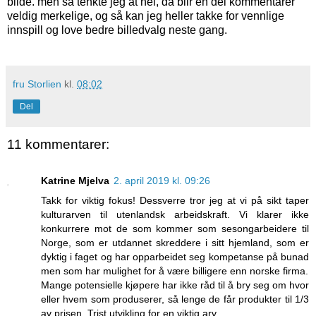
bilde. men så tenkte jeg at nei, da blir en del kommentarer
veldig merkelige, og så kan jeg heller takke for vennlige
innspill og love bedre billedvalg neste gang.
fru Storlien
kl.
08:02
Del
11 kommentarer:
Katrine Mjelva
2. april 2019 kl. 09:26
Takk for viktig fokus! Dessverre tror jeg at vi på sikt taper
kulturarven til utenlandsk arbeidskraft. Vi klarer ikke
konkurrere mot de som kommer som sesongarbeidere til
Norge, som er utdannet skreddere i sitt hjemland, som er
dyktig i faget og har opparbeidet seg kompetanse på bunad
men som har mulighet for å være billigere enn norske firma.
Mange potensielle kjøpere har ikke råd til å bry seg om hvor
eller hvem som produserer, så lenge de får produkter til 1/3
av prisen. Trist utvikling for en viktig arv.