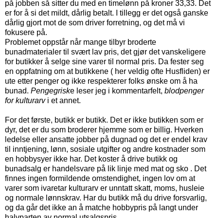
på jobben så sitter du med en timelønn på kroner 33,33. Det
er for å si det mildt, dårlig betalt. I tillegg er det også ganske
dårlig gjort mot de som driver forretning, og det må vi
fokusere på.
Problemet oppstår når mange tilbyr broderte
bunadmaterialer til svært lav pris, det gjør det vanskeligere
for butikker å selge sine varer til normal pris. Da fester seg
en oppfatning om at butikkene ( her veldig ofte Husfliden) er
ute etter penger og ikke respekterer folks ønske om å ha
bunad.
Pengegrisk
e leser jeg i kommentarfelt,
blodpenger
for kulturarv
i et annet.
For det første, butikk er butikk. Det er ikke butikken som er
dyr, det er du som broderer hjemme som er billig. Hverken
ledelse eller ansatte jobber på dugnad og det er endel krav
til inntjening, lønn, sosiale utgifter og andre kostnader som
en hobbysyer ikke har. Det koster å drive butikk og
bunadsalg er handelsvare på lik linje med mat og sko . Det
finnes ingen formildende omstendighet, ingen lov om at
varer som ivaretar kulturarv er unntatt skatt, moms, husleie
og normale lønnskrav. Har du butikk må du drive forsvarlig,
og da går det ikke an å matche hobbypris på langt under
halvparten av normal utsalgspris.