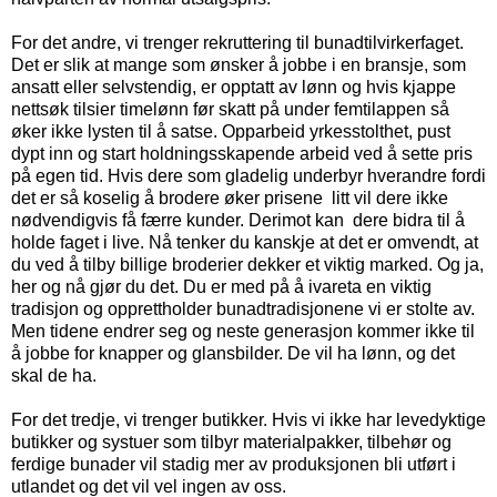
For det andre, vi trenger rekruttering til bunadtilvirkerfaget.
Det er slik at mange som ønsker å jobbe i en bransje, som
ansatt eller selvstendig, er opptatt av lønn og hvis kjappe
nettsøk tilsier timelønn før skatt på under femtilappen så
øker ikke lysten til å satse. Opparbeid yrkesstolthet, pust
dypt inn og start holdningsskapende arbeid ved å sette pris
på egen tid. Hvis dere som gladelig underbyr hverandre fordi
det er så koselig å brodere øker prisene litt vil dere ikke
nødvendigvis få færre kunder. Derimot kan dere bidra til å
holde faget i live. Nå tenker du kanskje at det er omvendt, at
du ved å tilby billige broderier dekker et viktig marked. Og ja,
her og nå gjør du det. Du er med på å ivareta en viktig
tradisjon og opprettholder bunadtradisjonene vi er stolte av.
Men tidene endrer seg og neste generasjon kommer ikke til
å jobbe for knapper og glansbilder. De vil ha lønn, og det
skal de ha.
For det tredje, vi trenger butikker. Hvis vi ikke har levedyktige
butikker og systuer som tilbyr materialpakker, tilbehør og
ferdige bunader vil stadig mer av produksjonen bli utført i
utlandet og det vil vel ingen av oss.