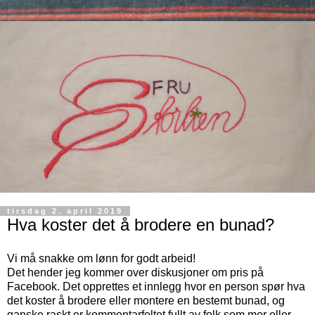
tirsdag 2. april 2019
Hva koster det å brodere en bunad?
Vi må snakke om lønn for godt arbeid!
Det hender jeg kommer over diskusjoner om pris på
Facebook. Det opprettes et innlegg hvor en person spør hva
det koster å brodere eller montere en bestemt bunad, og
ganske raskt er kommentarfeltet fullt av folk som mer eller