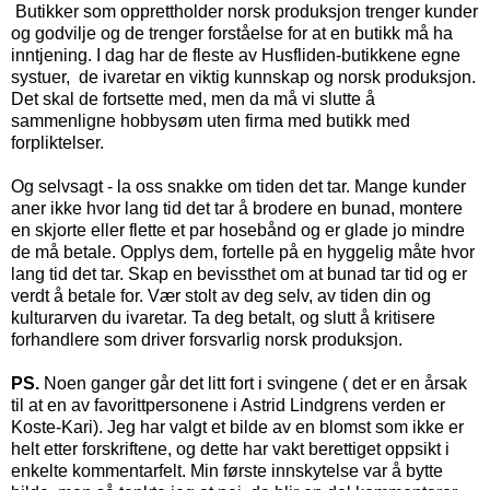
Butikker som opprettholder norsk produksjon trenger kunder
og godvilje og de trenger forståelse for at en butikk må ha
inntjening. I dag har de fleste av Husfliden-butikkene egne
systuer, de ivaretar en viktig kunnskap og norsk produksjon.
Det skal de fortsette med, men da må vi slutte å
sammenligne hobbysøm uten firma med butikk med
forpliktelser.
Og selvsagt - la oss snakke om tiden det tar. Mange kunder
aner ikke hvor lang tid det tar å brodere en bunad, montere
en skjorte eller flette et par hosebånd og er glade jo mindre
de må betale. Opplys dem, fortelle på en hyggelig måte hvor
lang tid det tar. Skap en bevissthet om at bunad tar tid og er
verdt å betale for. Vær stolt av deg selv, av tiden din og
kulturarven du ivaretar. Ta deg betalt, og slutt å kritisere
forhandlere som driver forsvarlig norsk produksjon.
PS.
Noen ganger går det litt fort i svingene ( det er en årsak
til at en av favorittpersonene i Astrid Lindgrens verden er
Koste-Kari). Jeg har valgt et bilde av en blomst som ikke er
helt etter forskriftene, og dette har vakt berettiget oppsikt i
enkelte kommentarfelt. Min første innskytelse var å bytte