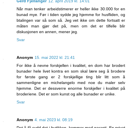
Gerd Fjellanger
12. april 2019 kl. 14:01
Når man tenker arbeidstimerer er heller ikke 30.000 for en
bunad mye. Før i tiden sydde jeg hjemme for husfliden, og
btalingen var så som så. Jeg vet ikke om dette fortsatt er
måten man gjør det på, men om det er tilfelle blir
diskusjonen en annen, mener jeg.
Svar
Anonym
15. mai 2022 kl. 21:41
For ikke å nevne forskjellen i kvalitet, en dom har brodert
bunader hele livet kontra en som skal lære seg å brodere
for første gang er 2 forskjellige ting blir litt som å
sammenligne en michelangelo med noe du maler selv
hjemme. Det er dessverre enorme forskjeller i kvalitet på
broderiene. Det er som kunst og alle bunader er unike.
Svar
Anonym
4. mai 2023 kl. 08:19
Det å få sydd det i butikken, kommer med garanti. En privat